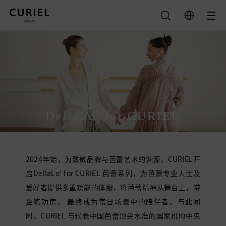
筛选
类别
全部
颜色
DellaLo' for CURIEL
Calliope
全部
Minerva
黑色
Brigid
清除
绿色
Diana
2024年始，为致敬品牌与芭蕾艺术的渊源，CURIEL开
紫色
Thalia
查询结果
启DellaLo' for CURIEL 芭蕾系列，为芭蕾专业人士及
裸色
Grace
米色
爱好者提供多重功能的体服，将芭蕾精神从舞台上，带
橙色
至练功房， 最终成为常日场景中的陪伴者。与此同
灰色
时，CURIEL 与代表中国芭蕾顶尖水准的国家机构中央
沙色