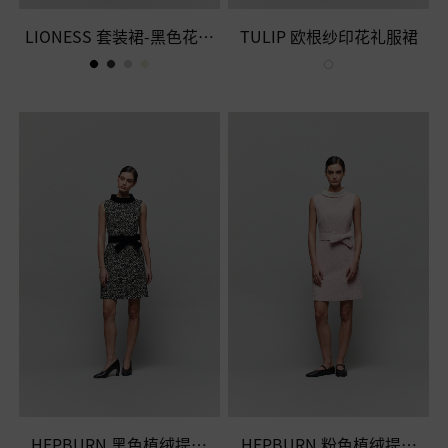
金色
LIONESS 套装裙-黑色花呢
TULIP 欧根纱印花礼服裙
黄色
半裙
粉色
蓝色
棕色
白色
红色
HEPBURN 黑色植绒提花
HEPBURN 粉色植绒提花