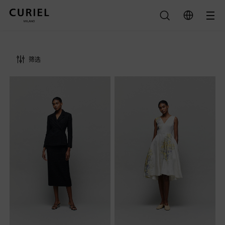
筛选
类别
全部
颜色
连衣裙
全部
半裙
黑色
夹克
清除
绿色
大衣
紫色
上衣
查询结果
裸色
裤子
米色
橙色
灰色
沙色