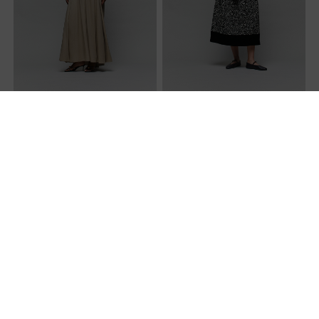
卡其绿色长款轻礼服
TULIP 拼接玫瑰连衣裙