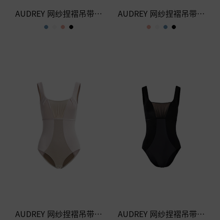
AUDREY 网纱捏褶吊带连
AUDREY 网纱捏褶吊带连
体服—藤灰
体服—蔷薇
AUDREY 网纱捏褶吊带连
AUDREY 网纱捏褶吊带连