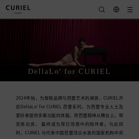
筛选
类别
全部
颜色
DellaLo' for CURIEL
Grace
全部
Gina
黑色
Ava
清除
绿色
Audrey
2024年始，为致敬品牌与芭蕾艺术的渊源，CURIEL开
紫色
配饰
查询结果
启DellaLo' for CURIEL 芭蕾系列，为芭蕾专业人士及
裸色
米色
爱好者提供多重功能的体服，将芭蕾精神从舞台上，带
橙色
至练功房， 最终成为常日场景中的陪伴者。与此同
灰色
时，CURIEL 与代表中国芭蕾顶尖水准的国家机构中央
沙色