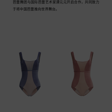
芭蕾舞团与国际芭蕾艺术家谭元元开启合作，共同致力
金色
于将中国芭蕾推向世界舞台。
黄色
粉色
蓝色
棕色
白色
红色