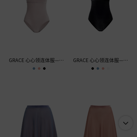
GRACE 心心领连体服—沙
GRACE 心心领连体服—雾
丘
黑