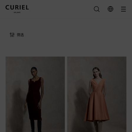
二〇二五秋冬系列
筛选
类别
全部
颜色
连衣裙
全部
半裙
黑色
夹克
清除
绿色
大衣
紫色
上衣
查询结果
裸色
裤子
米色
Opera 歌剧系列
橙色
灰色
沙色