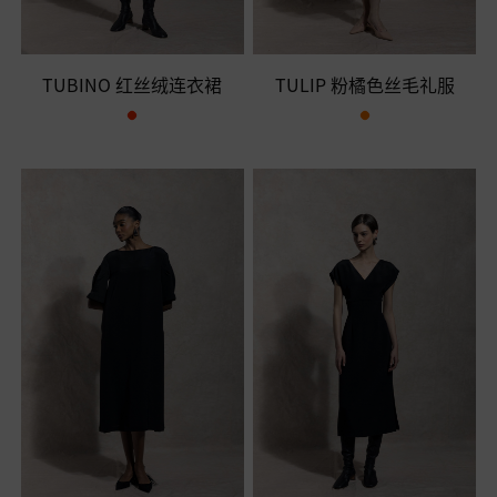
金色
黄色
粉色
TUBINO 红丝绒连衣裙
TULIP 粉橘色丝毛礼服
蓝色
棕色
白色
红色