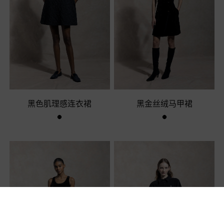
黑色肌理感连衣裙
黑金丝绒马甲裙