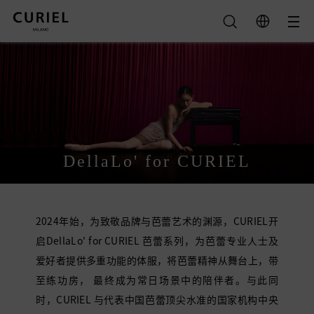
筛选
类别
全部
颜色
DellaLo' for CURIEL
Grace
全部
Gina
黑色
Ava
清除
绿色
Audrey
2024年始，为致敬品牌与芭蕾艺术的渊源，CURIEL开
紫色
查询结果
启DellaLo' for CURIEL 芭蕾系列，为芭蕾专业人士及
裸色
米色
爱好者提供多重功能的体服，将芭蕾精神从舞台上，带
橙色
至练功房， 最终成为常日场景中的陪伴者。与此同
灰色
时，CURIEL 与代表中国芭蕾顶尖水准的国家机构中央
沙色